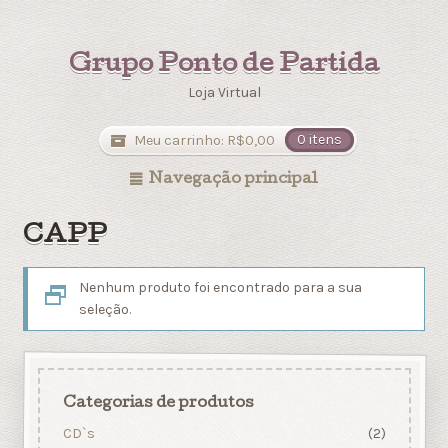
Grupo Ponto de Partida
Loja Virtual
Meu carrinho:
R$
0,00
0 itens
Navegação principal
CAPP
Nenhum produto foi encontrado para a sua
seleção.
Categorias de produtos
CD`s
(2)