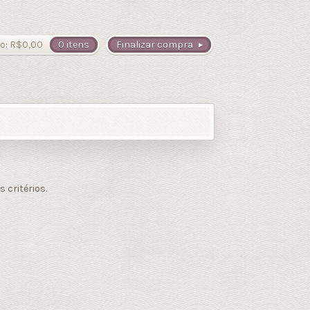
o:
R$
0,00
0 itens
Finalizar compra
critérios.