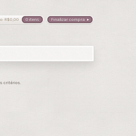
o:
R$
0,00
0 itens
Finalizar compra
critérios.