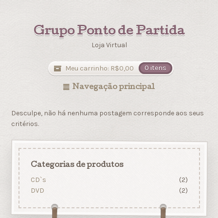
Grupo Ponto de Partida
Loja Virtual
Meu carrinho:
R$
0,00
0 itens
Navegação principal
Desculpe, não há nenhuma postagem corresponde aos seus
critérios.
Categorias de produtos
CD`s
(2)
DVD
(2)