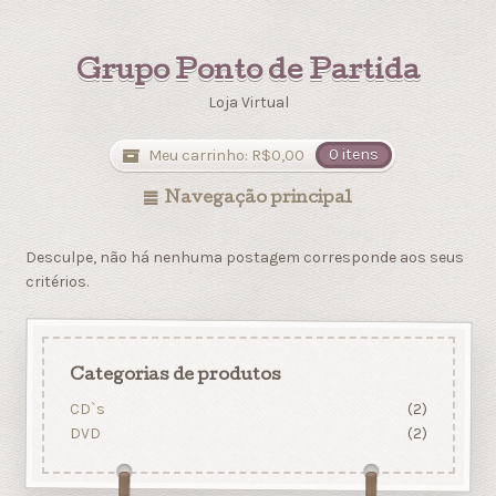
Grupo Ponto de Partida
Loja Virtual
Meu carrinho:
R$
0,00
0 itens
Navegação principal
Desculpe, não há nenhuma postagem corresponde aos seus
critérios.
Categorias de produtos
CD`s
(2)
DVD
(2)