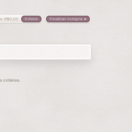
o:
R$
0,00
0 itens
Finalizar compra
critérios.