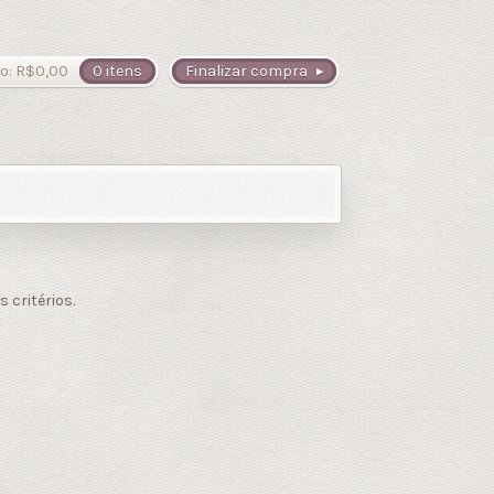
o:
R$
0,00
0 itens
Finalizar compra
critérios.