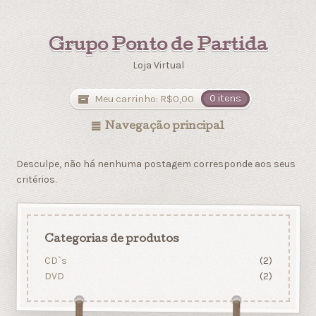
Grupo Ponto de Partida
Loja Virtual
Meu carrinho:
R$
0,00
0 itens
Navegação principal
Desculpe, não há nenhuma postagem corresponde aos seus
critérios.
Categorias de produtos
CD`s
(2)
DVD
(2)