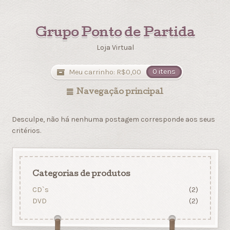
Grupo Ponto de Partida
Loja Virtual
Meu carrinho:
R$
0,00
0 itens
Navegação principal
Desculpe, não há nenhuma postagem corresponde aos seus
critérios.
Categorias de produtos
CD`s
(2)
DVD
(2)