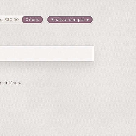
o:
R$
0,00
0 itens
Finalizar compra
critérios.