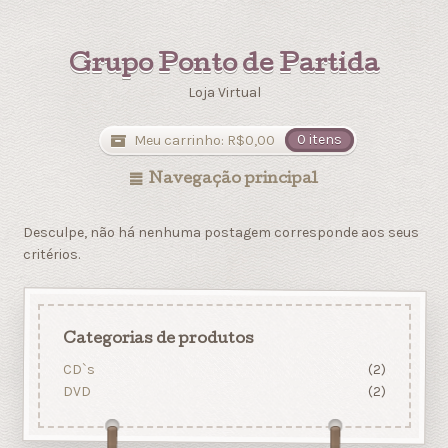
Grupo Ponto de Partida
Loja Virtual
Meu carrinho:
R$
0,00
0 itens
Navegação principal
Desculpe, não há nenhuma postagem corresponde aos seus
critérios.
Categorias de produtos
CD`s
(2)
DVD
(2)