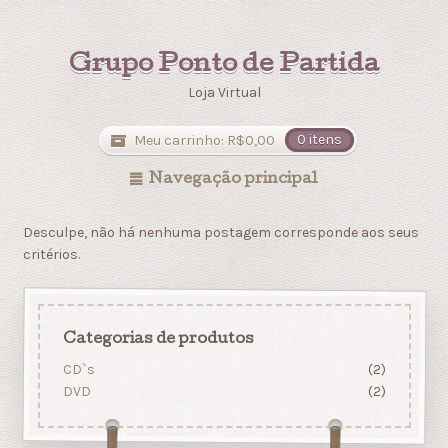
Grupo Ponto de Partida
Loja Virtual
Meu carrinho:
R$
0,00
0 itens
Navegação principal
Desculpe, não há nenhuma postagem corresponde aos seus
critérios.
Categorias de produtos
CD`s
(2)
DVD
(2)