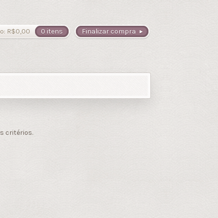
o:
R$
0,00
0 itens
Finalizar compra
critérios.