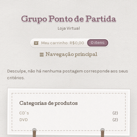
Grupo Ponto de Partida
Loja Virtual
Meu carrinho:
R$
0,00
0 itens
Navegação principal
Desculpe, não há nenhuma postagem corresponde aos seus
critérios.
Categorias de produtos
CD`s
(2)
DVD
(2)