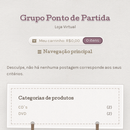
Grupo Ponto de Partida
Loja Virtual
Meu carrinho:
R$
0,00
0 itens
Navegação principal
Desculpe, não há nenhuma postagem corresponde aos seus
critérios.
Categorias de produtos
CD`s
(2)
DVD
(2)