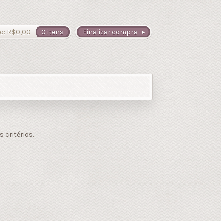
o:
R$
0,00
0 itens
Finalizar compra
critérios.