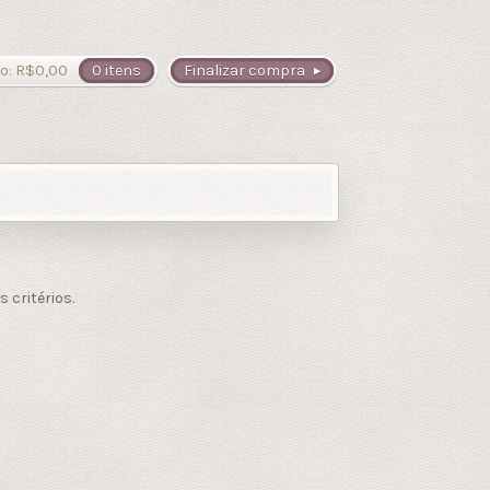
o:
R$
0,00
0 itens
Finalizar compra
critérios.