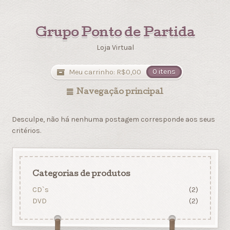
Grupo Ponto de Partida
Loja Virtual
Meu carrinho:
R$
0,00
0 itens
Navegação principal
Desculpe, não há nenhuma postagem corresponde aos seus
critérios.
Categorias de produtos
CD`s
(2)
DVD
(2)