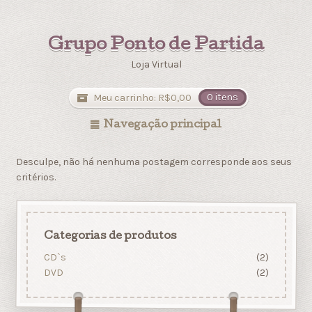
Grupo Ponto de Partida
Loja Virtual
Meu carrinho:
R$
0,00
0 itens
Navegação principal
Desculpe, não há nenhuma postagem corresponde aos seus
critérios.
Categorias de produtos
CD`s
(2)
DVD
(2)