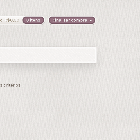
o:
R$
0,00
0 itens
Finalizar compra
critérios.