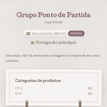
Grupo Ponto de Partida
Loja Virtual
Meu carrinho:
R$
0,00
0 itens
Navegação principal
Desculpe, não há nenhuma postagem corresponde aos seus
critérios.
Categorias de produtos
CD`s
(2)
DVD
(2)