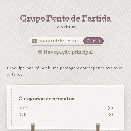
Grupo Ponto de Partida
Loja Virtual
Meu carrinho:
R$
0,00
0 itens
Navegação principal
Desculpe, não há nenhuma postagem corresponde aos seus
critérios.
Categorias de produtos
CD`s
(2)
DVD
(2)