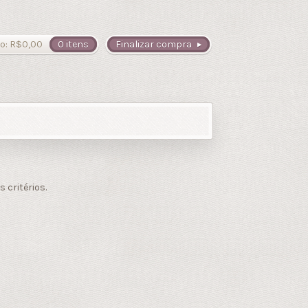
o:
R$
0,00
0 itens
Finalizar compra
critérios.