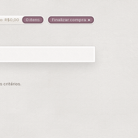
o:
R$
0,00
0 itens
Finalizar compra
critérios.