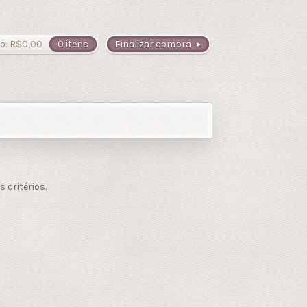
o:
R$
0,00
0 itens
Finalizar compra
critérios.