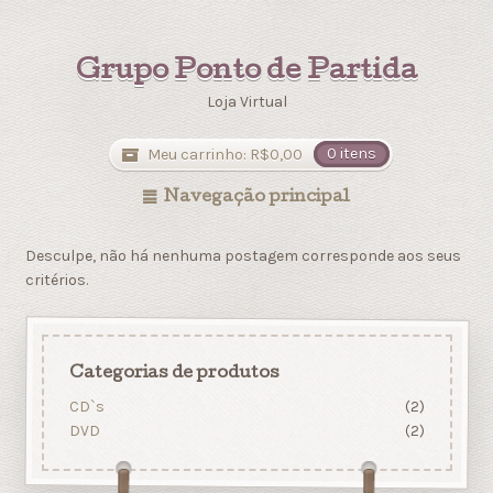
Grupo Ponto de Partida
Loja Virtual
Meu carrinho:
R$
0,00
0 itens
Navegação principal
Desculpe, não há nenhuma postagem corresponde aos seus
critérios.
Categorias de produtos
CD`s
(2)
DVD
(2)