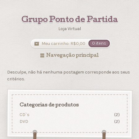
Grupo Ponto de Partida
Loja Virtual
Meu carrinho:
R$
0,00
0 itens
Navegação principal
Desculpe, não há nenhuma postagem corresponde aos seus
critérios.
Categorias de produtos
CD`s
(2)
DVD
(2)