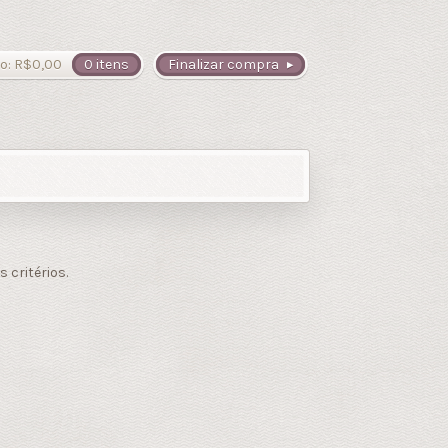
o:
R$
0,00
0 itens
Finalizar compra
critérios.