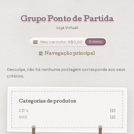
Grupo Ponto de Partida
Loja Virtual
Meu carrinho:
R$
0,00
0 itens
Navegação principal
Desculpe, não há nenhuma postagem corresponde aos seus
critérios.
Categorias de produtos
CD`s
(2)
DVD
(2)