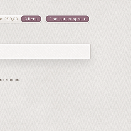
o:
R$
0,00
0 itens
Finalizar compra
critérios.