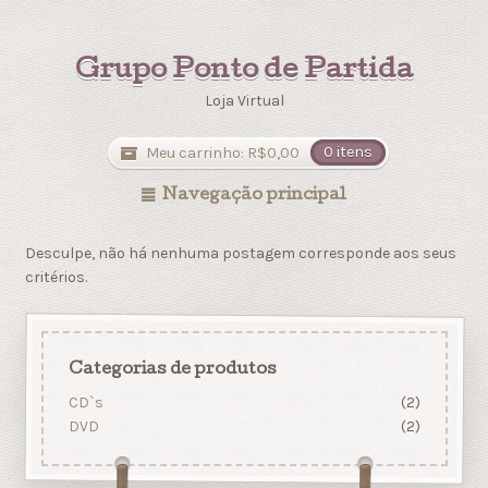
Grupo Ponto de Partida
Loja Virtual
Meu carrinho:
R$
0,00
0 itens
Navegação principal
Desculpe, não há nenhuma postagem corresponde aos seus
critérios.
Categorias de produtos
CD`s
(2)
DVD
(2)