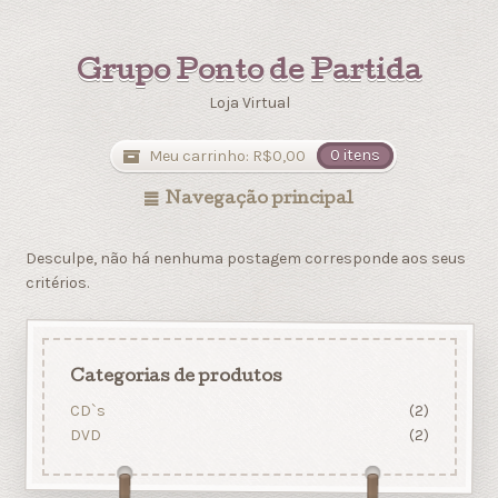
Grupo Ponto de Partida
Loja Virtual
Meu carrinho:
R$
0,00
0 itens
Navegação principal
Desculpe, não há nenhuma postagem corresponde aos seus
critérios.
Categorias de produtos
CD`s
(2)
DVD
(2)