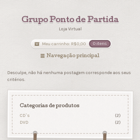
Grupo Ponto de Partida
Loja Virtual
Meu carrinho:
R$
0,00
0 itens
Navegação principal
Desculpe, não há nenhuma postagem corresponde aos seus
critérios.
Categorias de produtos
CD`s
(2)
DVD
(2)