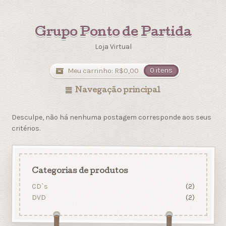
Grupo Ponto de Partida
Loja Virtual
Meu carrinho:
R$
0,00
0 itens
Navegação principal
Desculpe, não há nenhuma postagem corresponde aos seus
critérios.
Categorias de produtos
CD`s
(2)
DVD
(2)