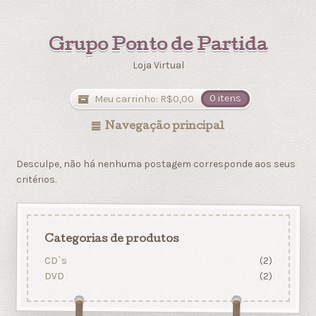
Grupo Ponto de Partida
Loja Virtual
Meu carrinho:
R$
0,00
0 itens
Navegação principal
Desculpe, não há nenhuma postagem corresponde aos seus
critérios.
Categorias de produtos
CD`s
(2)
DVD
(2)