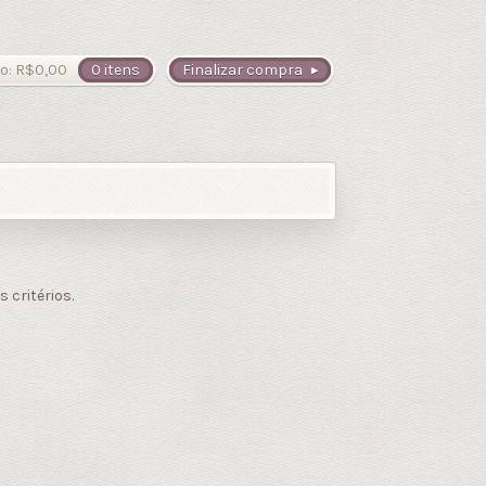
o:
R$
0,00
0 itens
Finalizar compra
critérios.